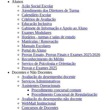
Alunos
Ação Social Escolar
Atendimento dos Diretores de Turma
Calendário Escolar
Critérios de Avaliação
Educação Inclusiva
Gabinete de Informação e Apoio ao Aluno
Exames Modulares
Horários - turmas e salas de estudo
Matrículas / Renovação
Manuais Escolares
Portal do Aluno
Provas Ensaio, Provas Finais e Exames 2025/2026
Reconhecimento do Mérito
Serviço de Psicologia e Orientação
Provas e Exames 2025
Docentes e Não Docentes
Avaliação do desempenho docente
Serviços Administrativos
Assistentes Operacionais
Procedimento concursal comum
Procedimento Concursal de Regularização
Avaliação do desempenho não docente
WebMail Institucional
Concursos de Docentes