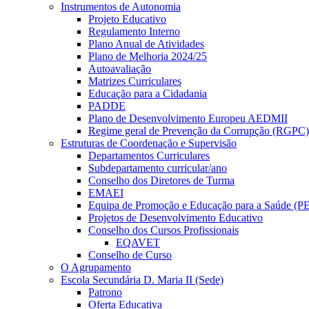
Instrumentos de Autonomia
Projeto Educativo
Regulamento Interno
Plano Anual de Atividades
Plano de Melhoria 2024/25
Autoavaliação
Matrizes Curriculares
Educação para a Cidadania
PADDE
Plano de Desenvolvimento Europeu AEDMII
Regime geral de Prevenção da Corrupção (RGPC)
Estruturas de Coordenação e Supervisão
Departamentos Curriculares
Subdepartamento curricular/ano
Conselho dos Diretores de Turma
EMAEI
Equipa de Promoção e Educação para a Saúde (P
Projetos de Desenvolvimento Educativo
Conselho dos Cursos Profissionais
EQAVET
Conselho de Curso
O Agrupamento
Escola Secundária D. Maria II (Sede)
Patrono
Oferta Educativa