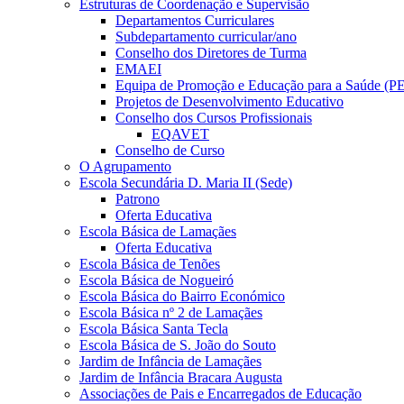
Estruturas de Coordenação e Supervisão
Departamentos Curriculares
Subdepartamento curricular/ano
Conselho dos Diretores de Turma
EMAEI
Equipa de Promoção e Educação para a Saúde (P
Projetos de Desenvolvimento Educativo
Conselho dos Cursos Profissionais
EQAVET
Conselho de Curso
O Agrupamento
Escola Secundária D. Maria II (Sede)
Patrono
Oferta Educativa
Escola Básica de Lamaçães
Oferta Educativa
Escola Básica de Tenões
Escola Básica de Nogueiró
Escola Básica do Bairro Económico
Escola Básica nº 2 de Lamaçães
Escola Básica Santa Tecla
Escola Básica de S. João do Souto
Jardim de Infância de Lamaçães
Jardim de Infância Bracara Augusta
Associações de Pais e Encarregados de Educação