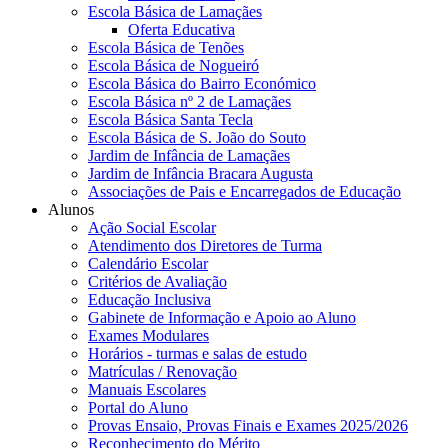
Escola Básica de Lamaçães
Oferta Educativa
Escola Básica de Tenões
Escola Básica de Nogueiró
Escola Básica do Bairro Económico
Escola Básica nº 2 de Lamaçães
Escola Básica Santa Tecla
Escola Básica de S. João do Souto
Jardim de Infância de Lamaçães
Jardim de Infância Bracara Augusta
Associações de Pais e Encarregados de Educação
Alunos
Ação Social Escolar
Atendimento dos Diretores de Turma
Calendário Escolar
Critérios de Avaliação
Educação Inclusiva
Gabinete de Informação e Apoio ao Aluno
Exames Modulares
Horários - turmas e salas de estudo
Matrículas / Renovação
Manuais Escolares
Portal do Aluno
Provas Ensaio, Provas Finais e Exames 2025/2026
Reconhecimento do Mérito