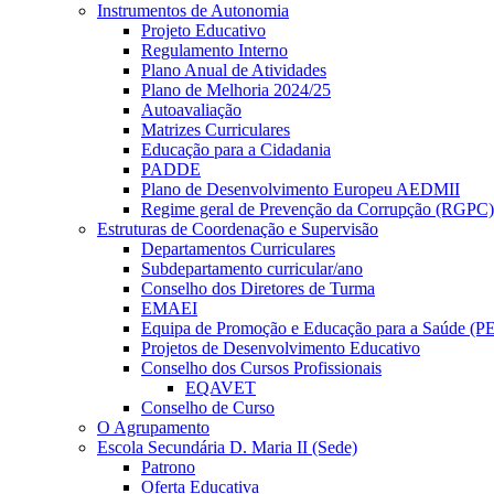
Instrumentos de Autonomia
Projeto Educativo
Regulamento Interno
Plano Anual de Atividades
Plano de Melhoria 2024/25
Autoavaliação
Matrizes Curriculares
Educação para a Cidadania
PADDE
Plano de Desenvolvimento Europeu AEDMII
Regime geral de Prevenção da Corrupção (RGPC)
Estruturas de Coordenação e Supervisão
Departamentos Curriculares
Subdepartamento curricular/ano
Conselho dos Diretores de Turma
EMAEI
Equipa de Promoção e Educação para a Saúde (P
Projetos de Desenvolvimento Educativo
Conselho dos Cursos Profissionais
EQAVET
Conselho de Curso
O Agrupamento
Escola Secundária D. Maria II (Sede)
Patrono
Oferta Educativa