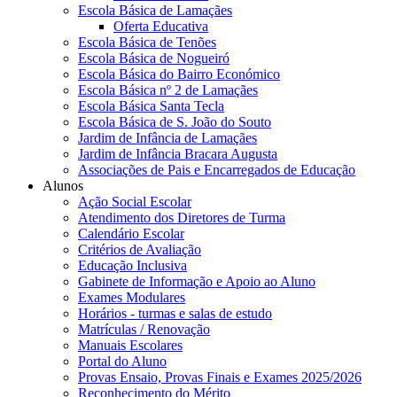
Escola Básica de Lamaçães
Oferta Educativa
Escola Básica de Tenões
Escola Básica de Nogueiró
Escola Básica do Bairro Económico
Escola Básica nº 2 de Lamaçães
Escola Básica Santa Tecla
Escola Básica de S. João do Souto
Jardim de Infância de Lamaçães
Jardim de Infância Bracara Augusta
Associações de Pais e Encarregados de Educação
Alunos
Ação Social Escolar
Atendimento dos Diretores de Turma
Calendário Escolar
Critérios de Avaliação
Educação Inclusiva
Gabinete de Informação e Apoio ao Aluno
Exames Modulares
Horários - turmas e salas de estudo
Matrículas / Renovação
Manuais Escolares
Portal do Aluno
Provas Ensaio, Provas Finais e Exames 2025/2026
Reconhecimento do Mérito