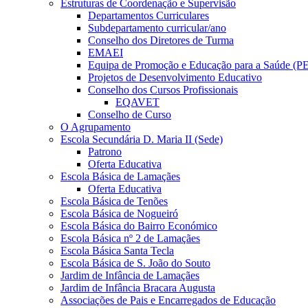
Estruturas de Coordenação e Supervisão
Departamentos Curriculares
Subdepartamento curricular/ano
Conselho dos Diretores de Turma
EMAEI
Equipa de Promoção e Educação para a Saúde (P
Projetos de Desenvolvimento Educativo
Conselho dos Cursos Profissionais
EQAVET
Conselho de Curso
O Agrupamento
Escola Secundária D. Maria II (Sede)
Patrono
Oferta Educativa
Escola Básica de Lamaçães
Oferta Educativa
Escola Básica de Tenões
Escola Básica de Nogueiró
Escola Básica do Bairro Económico
Escola Básica nº 2 de Lamaçães
Escola Básica Santa Tecla
Escola Básica de S. João do Souto
Jardim de Infância de Lamaçães
Jardim de Infância Bracara Augusta
Associações de Pais e Encarregados de Educação