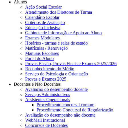
Alunos
Ação Social Escolar
Atendimento dos Diretores de Turma
Calendário Escolar
Critérios de Avaliação
Educação Inclusiva
Gabinete de Informação e Apoio ao Aluno
Exames Modulares
Horários - turmas e salas de estudo
Matrículas / Renovação
Manuais Escolares
Portal do Aluno
Provas Ensaio, Provas Finais e Exames 2025/2026
Reconhecimento do Mérito
Serviço de Psicologia e Orientação
Provas e Exames 2025
Docentes e Não Docentes
Avaliação do desempenho docente
Serviços Administrativos
Assistentes Operacionais
Procedimento concursal comum
Procedimento Concursal de Regularização
Avaliação do desempenho não docente
WebMail Institucional
Concursos de Docentes