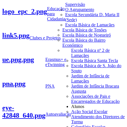
Supervisão
Educação
O Agrupamento
logo_epc_2.png
para
Escola Secundária D. Maria II
Cidadania
(Sede)
Escola Básica de Lamaçães
Escola Básica de Tenões
link5.png
Escola Básica de Nogueiró
Clubes e Projetos
Escola Básica do Bairro
Económico
Escola Básica nº 2 de
Lamaçães
ue.png.png
Erasmus+ e
Escola Básica Santa Tecla
eTwinning
Escola Básica de S. João do
Souto
Jardim de Infância de
Lamaçães
pna.png
PNA
Jardim de Infância Bracara
Augusta
Associações de Pais e
Encarregados de Educação
eye-
Alunos
Ação Social Escolar
42848_640.png
Autoavaliação
Atendimento dos Diretores de
Turma
Calendário Escolar