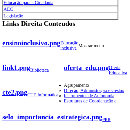
Educação para a Cidadania
AEC
Legislação
Links Direita Conteudos
ensinoinclusivo.png
Educação
Mostrar menu
inclusiva
link1.png
oferta_edu.png
Oferta
Biblioteca
Educativa
Agrupamento
Direção, Administração e Gestão
cte2.png
CTE Informática
Instrumentos de Autonomia
Estruturas de Coordenação e
selo_importancia_estrategica.png
PRR