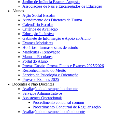
Jardim de Infância Bracara Augusta
Associações de Pais e Encarregados de Educação
Alunos
Ação Social Escolar
Atendimento dos Diretores de Turma
Calendário Escolar
Critérios de Avaliação
Educação Inclusiva
Gabinete de Informação e Apoio ao Aluno
Exames Modulares
Horários - turmas e salas de estudo
Matrículas / Renovação
Manuais Escolares
Portal do Aluno
Provas Ensaio, Provas Finais e Exames 2025/2026
Reconhecimento do Mérito
Serviço de Psicologia e Orientação
Provas e Exames 2025
Docentes e Não Docentes
Avaliação do desempenho docente
Serviços Administrativos
Assistentes Operacionais
Procedimento concursal comum
Procedimento Concursal de Regularização
Avaliação do desempenho não docente