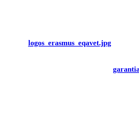
logos_erasmus_eqavet.jpg
garanti