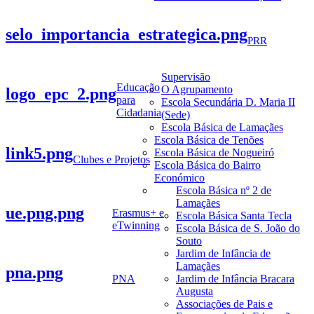
selo_importancia_estrategica.png
PRR
Supervisão
Educação
O Agrupamento
logo_epc_2.png
para
Escola Secundária D. Maria II
Cidadania
(Sede)
Escola Básica de Lamaçães
Escola Básica de Tenões
link5.png
Escola Básica de Nogueiró
Clubes e Projetos
Escola Básica do Bairro
Económico
Escola Básica nº 2 de
Lamaçães
ue.png.png
Erasmus+ e
Escola Básica Santa Tecla
eTwinning
Escola Básica de S. João do
Souto
Jardim de Infância de
Lamaçães
pna.png
PNA
Jardim de Infância Bracara
Augusta
Associações de Pais e