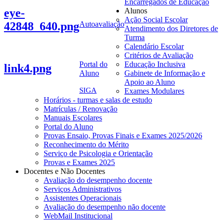
Encarregados de Educação
eye-
Alunos
Ação Social Escolar
42848_640.png
Autoavaliação
Atendimento dos Diretores de
Turma
Calendário Escolar
Critérios de Avaliação
Portal do
Educação Inclusiva
link4.png
Aluno
Gabinete de Informação e
Apoio ao Aluno
SIGA
Exames Modulares
Horários - turmas e salas de estudo
Matrículas / Renovação
Manuais Escolares
Portal do Aluno
Provas Ensaio, Provas Finais e Exames 2025/2026
Reconhecimento do Mérito
Serviço de Psicologia e Orientação
Provas e Exames 2025
Docentes e Não Docentes
Avaliação do desempenho docente
Serviços Administrativos
Assistentes Operacionais
Avaliação do desempenho não docente
WebMail Institucional