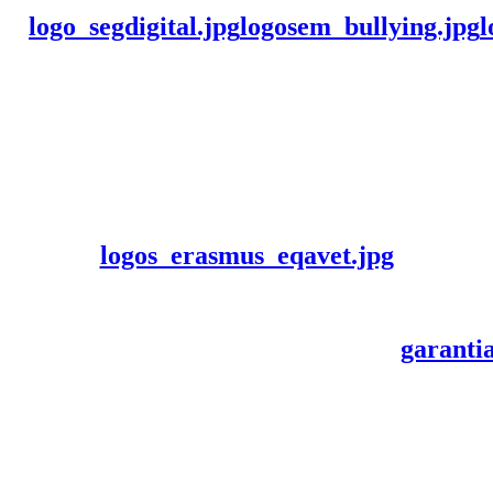
logo_segdigital.jpg
logosem_bullying.jpg
l
logos_erasmus_eqavet.jpg
garanti