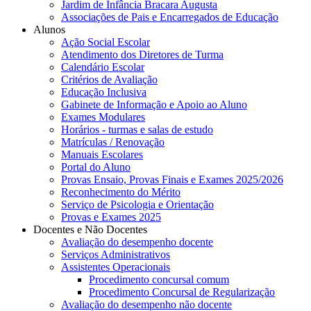
Jardim de Infância Bracara Augusta
Associações de Pais e Encarregados de Educação
Alunos
Ação Social Escolar
Atendimento dos Diretores de Turma
Calendário Escolar
Critérios de Avaliação
Educação Inclusiva
Gabinete de Informação e Apoio ao Aluno
Exames Modulares
Horários - turmas e salas de estudo
Matrículas / Renovação
Manuais Escolares
Portal do Aluno
Provas Ensaio, Provas Finais e Exames 2025/2026
Reconhecimento do Mérito
Serviço de Psicologia e Orientação
Provas e Exames 2025
Docentes e Não Docentes
Avaliação do desempenho docente
Serviços Administrativos
Assistentes Operacionais
Procedimento concursal comum
Procedimento Concursal de Regularização
Avaliação do desempenho não docente