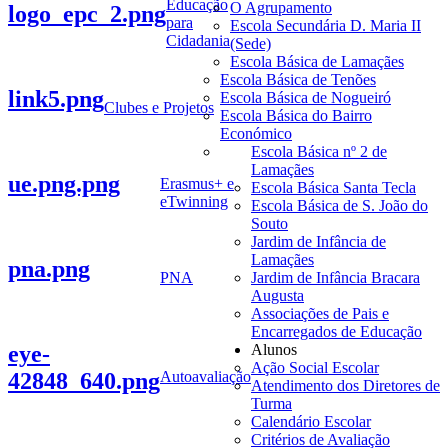
Educação
O Agrupamento
logo_epc_2.png
para
Escola Secundária D. Maria II
Cidadania
(Sede)
Escola Básica de Lamaçães
Escola Básica de Tenões
link5.png
Escola Básica de Nogueiró
Clubes e Projetos
Escola Básica do Bairro
Económico
Escola Básica nº 2 de
Lamaçães
ue.png.png
Erasmus+ e
Escola Básica Santa Tecla
eTwinning
Escola Básica de S. João do
Souto
Jardim de Infância de
Lamaçães
pna.png
PNA
Jardim de Infância Bracara
Augusta
Associações de Pais e
Encarregados de Educação
eye-
Alunos
Ação Social Escolar
42848_640.png
Autoavaliação
Atendimento dos Diretores de
Turma
Calendário Escolar
Critérios de Avaliação