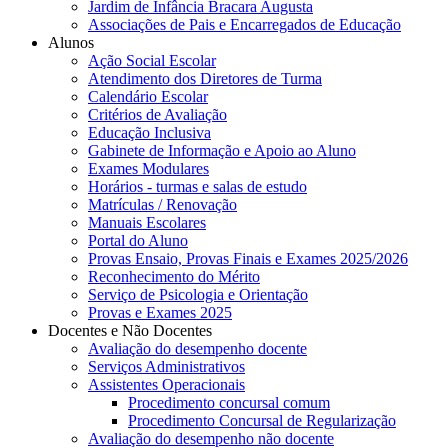
Jardim de Infância Bracara Augusta
Associações de Pais e Encarregados de Educação
Alunos
Ação Social Escolar
Atendimento dos Diretores de Turma
Calendário Escolar
Critérios de Avaliação
Educação Inclusiva
Gabinete de Informação e Apoio ao Aluno
Exames Modulares
Horários - turmas e salas de estudo
Matrículas / Renovação
Manuais Escolares
Portal do Aluno
Provas Ensaio, Provas Finais e Exames 2025/2026
Reconhecimento do Mérito
Serviço de Psicologia e Orientação
Provas e Exames 2025
Docentes e Não Docentes
Avaliação do desempenho docente
Serviços Administrativos
Assistentes Operacionais
Procedimento concursal comum
Procedimento Concursal de Regularização
Avaliação do desempenho não docente