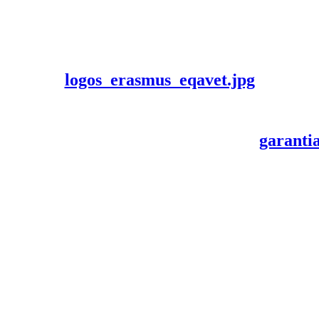
logos_erasmus_eqavet.jpg
garanti