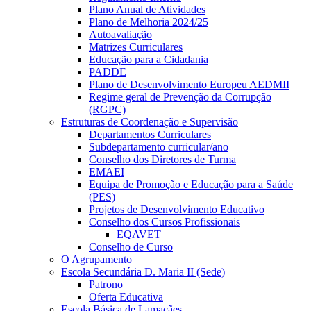
Plano Anual de Atividades
Plano de Melhoria 2024/25
Autoavaliação
Matrizes Curriculares
Educação para a Cidadania
PADDE
Plano de Desenvolvimento Europeu AEDMII
Regime geral de Prevenção da Corrupção
(RGPC)
Estruturas de Coordenação e Supervisão
Departamentos Curriculares
Subdepartamento curricular/ano
Conselho dos Diretores de Turma
EMAEI
Equipa de Promoção e Educação para a Saúde
(PES)
Projetos de Desenvolvimento Educativo
Conselho dos Cursos Profissionais
EQAVET
Conselho de Curso
O Agrupamento
Escola Secundária D. Maria II (Sede)
Patrono
Oferta Educativa
Escola Básica de Lamaçães