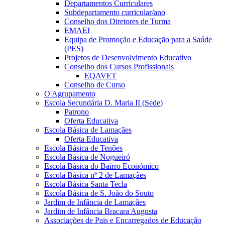
Departamentos Curriculares
Subdepartamento curricular/ano
Conselho dos Diretores de Turma
EMAEI
Equipa de Promoção e Educação para a Saúde
(PES)
Projetos de Desenvolvimento Educativo
Conselho dos Cursos Profissionais
EQAVET
Conselho de Curso
O Agrupamento
Escola Secundária D. Maria II (Sede)
Patrono
Oferta Educativa
Escola Básica de Lamaçães
Oferta Educativa
Escola Básica de Tenões
Escola Básica de Nogueiró
Escola Básica do Bairro Económico
Escola Básica nº 2 de Lamaçães
Escola Básica Santa Tecla
Escola Básica de S. João do Souto
Jardim de Infância de Lamaçães
Jardim de Infância Bracara Augusta
Associações de Pais e Encarregados de Educação