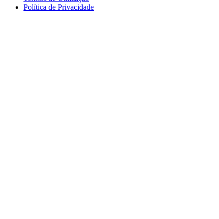
Política de Privacidade
logos_erasmus.jpg
logos_pessoa.jpg
logo_segdigital.jpg
logosem_bullying.jpg
logo
logos_erasmus_eqavet.jpg
garantia_qualidade.jpg