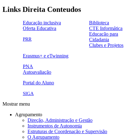
Links Direita Conteudos
Educação inclusiva
Biblioteca
Oferta Educativa
CTE Informática
ensinoinclusivo.png
link1.png
Educação para
oferta_edu.png
cte2.png
PRR
Cidadania
logo_epc_2.png
selo_importancia_estrategica.png
Clubes e Projetos
link5.png
Erasmus+ e eTwinning
ue.png.png
PNA
Autoavaliação
pna.png
eye-42848_640.png
Portal do Aluno
link4.png
SIGA
Mostrar menu
Agrupamento
Direção, Administração e Gestão
Instrumentos de Autonomia
Estruturas de Coordenação e Supervisão
O Agrupamento