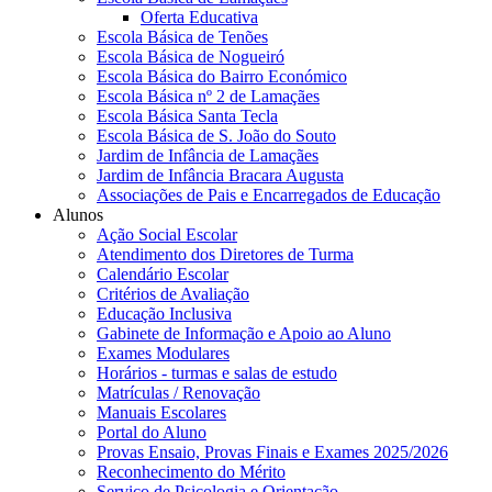
Oferta Educativa
Escola Básica de Tenões
Escola Básica de Nogueiró
Escola Básica do Bairro Económico
Escola Básica nº 2 de Lamaçães
Escola Básica Santa Tecla
Escola Básica de S. João do Souto
Jardim de Infância de Lamaçães
Jardim de Infância Bracara Augusta
Associações de Pais e Encarregados de Educação
Alunos
Ação Social Escolar
Atendimento dos Diretores de Turma
Calendário Escolar
Critérios de Avaliação
Educação Inclusiva
Gabinete de Informação e Apoio ao Aluno
Exames Modulares
Horários - turmas e salas de estudo
Matrículas / Renovação
Manuais Escolares
Portal do Aluno
Provas Ensaio, Provas Finais e Exames 2025/2026
Reconhecimento do Mérito
Serviço de Psicologia e Orientação