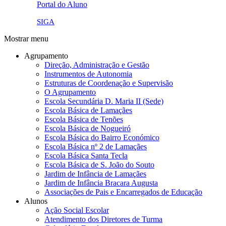
Portal do Aluno
link4.png
SIGA
Mostrar menu
Agrupamento
Direção, Administração e Gestão
Instrumentos de Autonomia
Estruturas de Coordenação e Supervisão
O Agrupamento
Escola Secundária D. Maria II (Sede)
Escola Básica de Lamaçães
Escola Básica de Tenões
Escola Básica de Nogueiró
Escola Básica do Bairro Económico
Escola Básica nº 2 de Lamaçães
Escola Básica Santa Tecla
Escola Básica de S. João do Souto
Jardim de Infância de Lamaçães
Jardim de Infância Bracara Augusta
Associações de Pais e Encarregados de Educação
Alunos
Ação Social Escolar
Atendimento dos Diretores de Turma