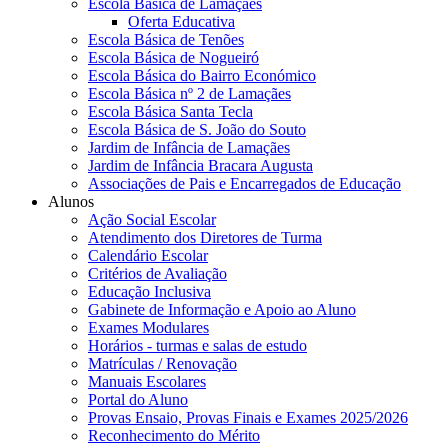
Escola Básica de Lamaçães
Oferta Educativa
Escola Básica de Tenões
Escola Básica de Nogueiró
Escola Básica do Bairro Económico
Escola Básica nº 2 de Lamaçães
Escola Básica Santa Tecla
Escola Básica de S. João do Souto
Jardim de Infância de Lamaçães
Jardim de Infância Bracara Augusta
Associações de Pais e Encarregados de Educação
Alunos
Ação Social Escolar
Atendimento dos Diretores de Turma
Calendário Escolar
Critérios de Avaliação
Educação Inclusiva
Gabinete de Informação e Apoio ao Aluno
Exames Modulares
Horários - turmas e salas de estudo
Matrículas / Renovação
Manuais Escolares
Portal do Aluno
Provas Ensaio, Provas Finais e Exames 2025/2026
Reconhecimento do Mérito