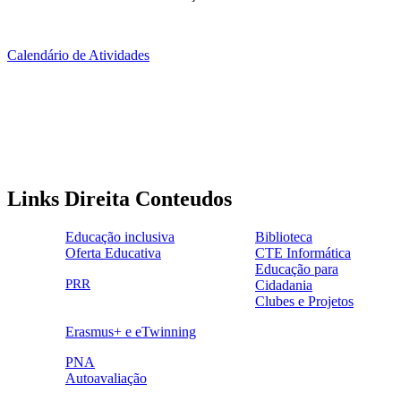
Calendário de Atividades
Links Direita Conteudos
Educação inclusiva
Biblioteca
Oferta Educativa
CTE Informática
ensinoinclusivo.png
link1.png
Educação para
oferta_edu.png
cte2.png
PRR
Cidadania
logo_epc_2.png
selo_importancia_estrategica.png
Clubes e Projetos
link5.png
Erasmus+ e eTwinning
ue.png.png
PNA
Autoavaliação
pna.png
eye-42848_640.png