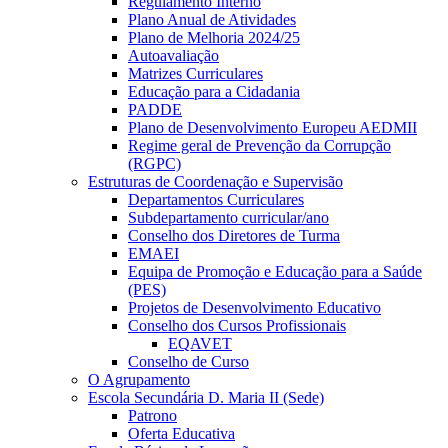
Regulamento Interno
Plano Anual de Atividades
Plano de Melhoria 2024/25
Autoavaliação
Matrizes Curriculares
Educação para a Cidadania
PADDE
Plano de Desenvolvimento Europeu AEDMII
Regime geral de Prevenção da Corrupção
(RGPC)
Estruturas de Coordenação e Supervisão
Departamentos Curriculares
Subdepartamento curricular/ano
Conselho dos Diretores de Turma
EMAEI
Equipa de Promoção e Educação para a Saúde
(PES)
Projetos de Desenvolvimento Educativo
Conselho dos Cursos Profissionais
EQAVET
Conselho de Curso
O Agrupamento
Escola Secundária D. Maria II (Sede)
Patrono
Oferta Educativa