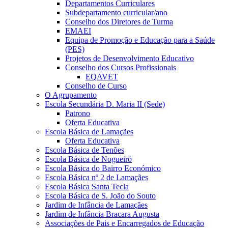
Departamentos Curriculares
Subdepartamento curricular/ano
Conselho dos Diretores de Turma
EMAEI
Equipa de Promoção e Educação para a Saúde
(PES)
Projetos de Desenvolvimento Educativo
Conselho dos Cursos Profissionais
EQAVET
Conselho de Curso
O Agrupamento
Escola Secundária D. Maria II (Sede)
Patrono
Oferta Educativa
Escola Básica de Lamaçães
Oferta Educativa
Escola Básica de Tenões
Escola Básica de Nogueiró
Escola Básica do Bairro Económico
Escola Básica nº 2 de Lamaçães
Escola Básica Santa Tecla
Escola Básica de S. João do Souto
Jardim de Infância de Lamaçães
Jardim de Infância Bracara Augusta
Associações de Pais e Encarregados de Educação