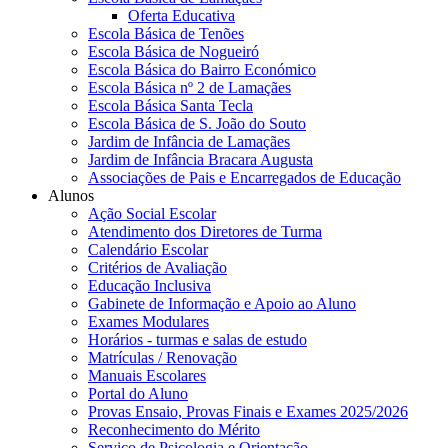
Oferta Educativa
Escola Básica de Tenões
Escola Básica de Nogueiró
Escola Básica do Bairro Económico
Escola Básica nº 2 de Lamaçães
Escola Básica Santa Tecla
Escola Básica de S. João do Souto
Jardim de Infância de Lamaçães
Jardim de Infância Bracara Augusta
Associações de Pais e Encarregados de Educação
Alunos
Ação Social Escolar
Atendimento dos Diretores de Turma
Calendário Escolar
Critérios de Avaliação
Educação Inclusiva
Gabinete de Informação e Apoio ao Aluno
Exames Modulares
Horários - turmas e salas de estudo
Matrículas / Renovação
Manuais Escolares
Portal do Aluno
Provas Ensaio, Provas Finais e Exames 2025/2026
Reconhecimento do Mérito
Serviço de Psicologia e Orientação