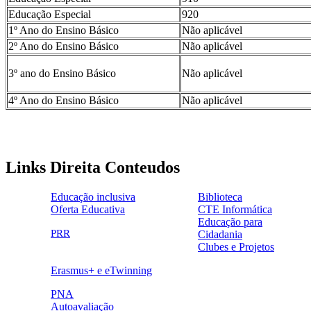
Educação Especial
920
1º Ano do Ensino Básico
Não aplicável
2º Ano do Ensino Básico
Não aplicável
3º ano do Ensino Básico
Não aplicável
4º Ano do Ensino Básico
Não aplicável
Links Direita Conteudos
Educação inclusiva
Biblioteca
Oferta Educativa
CTE Informática
ensinoinclusivo.png
link1.png
Educação para
oferta_edu.png
cte2.png
PRR
Cidadania
logo_epc_2.png
selo_importancia_estrategica.png
Clubes e Projetos
link5.png
Erasmus+ e eTwinning
ue.png.png
PNA
Autoavaliação