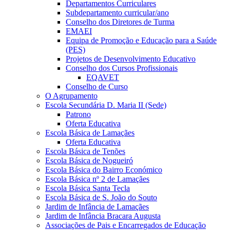
Departamentos Curriculares
Subdepartamento curricular/ano
Conselho dos Diretores de Turma
EMAEI
Equipa de Promoção e Educação para a Saúde
(PES)
Projetos de Desenvolvimento Educativo
Conselho dos Cursos Profissionais
EQAVET
Conselho de Curso
O Agrupamento
Escola Secundária D. Maria II (Sede)
Patrono
Oferta Educativa
Escola Básica de Lamaçães
Oferta Educativa
Escola Básica de Tenões
Escola Básica de Nogueiró
Escola Básica do Bairro Económico
Escola Básica nº 2 de Lamaçães
Escola Básica Santa Tecla
Escola Básica de S. João do Souto
Jardim de Infância de Lamaçães
Jardim de Infância Bracara Augusta
Associações de Pais e Encarregados de Educação