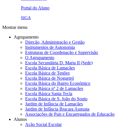
pna.png
eye-42848_640.png
Portal do Aluno
link4.png
SIGA
Mostrar menu
Agrupamento
Direção, Administração e Gestão
Instrumentos de Autonomia
Estruturas de Coordenação e Supervisão
O Agrupamento
Escola Secundária D. Maria II (Sede)
Escola Básica de Lamaçães
Escola Básica de Tenões
Escola Básica de Nogueiró
Escola Básica do Bairro Económico
Escola Básica nº 2 de Lamaçães
Escola Básica Santa Tecla
Escola Básica de S. João do Souto
Jardim de Infância de Lamaçães
Jardim de Infância Bracara Augusta
Associações de Pais e Encarregados de Educação
Alunos
Ação Social Escolar