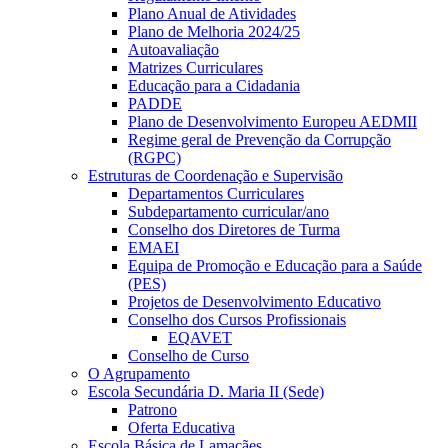
Plano Anual de Atividades
Plano de Melhoria 2024/25
Autoavaliação
Matrizes Curriculares
Educação para a Cidadania
PADDE
Plano de Desenvolvimento Europeu AEDMII
Regime geral de Prevenção da Corrupção
(RGPC)
Estruturas de Coordenação e Supervisão
Departamentos Curriculares
Subdepartamento curricular/ano
Conselho dos Diretores de Turma
EMAEI
Equipa de Promoção e Educação para a Saúde
(PES)
Projetos de Desenvolvimento Educativo
Conselho dos Cursos Profissionais
EQAVET
Conselho de Curso
O Agrupamento
Escola Secundária D. Maria II (Sede)
Patrono
Oferta Educativa
Escola Básica de Lamaçães