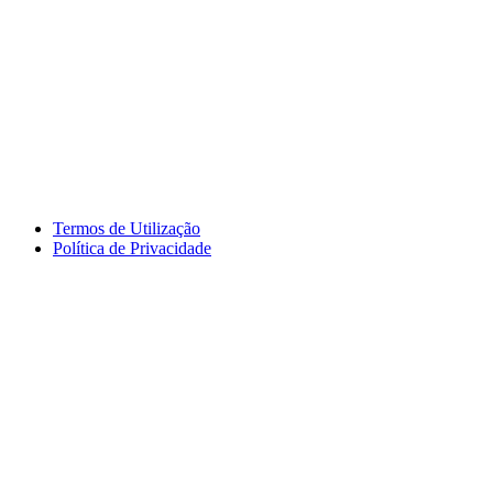
Termos de Utilização
Política de Privacidade
logos_erasmus.jpg
logos_pessoa.jpg
logo_segdigital.jpg
logosem_bullying.jpg
logo
logos_erasmus_eqavet.jpg