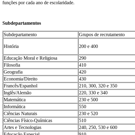
funções por cada ano de escolaridade.
Subdepartamentos
Subdepartamento
Grupos de recrutamento
História
200 e 400
Educação Moral e Religiosa
290
Filosofia
410
Geografia
420
Economia/Direito
430
Francês/Espanhol
210, 300, 320 e 350
Inglês/Alemão
220, 330 e 340
Matemática
230 e 500
Informática
550
Ciências Naturais
230 e 520
Ciências Físico-Químicas
510
Artes e Tecnologias
240, 250, 530 e 600
Educação Especial
910