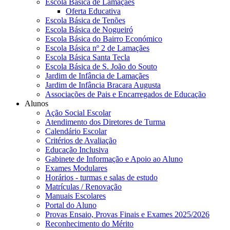
Escola Básica de Lamaçães
Oferta Educativa
Escola Básica de Tenões
Escola Básica de Nogueiró
Escola Básica do Bairro Económico
Escola Básica nº 2 de Lamaçães
Escola Básica Santa Tecla
Escola Básica de S. João do Souto
Jardim de Infância de Lamaçães
Jardim de Infância Bracara Augusta
Associações de Pais e Encarregados de Educação
Alunos
Ação Social Escolar
Atendimento dos Diretores de Turma
Calendário Escolar
Critérios de Avaliação
Educação Inclusiva
Gabinete de Informação e Apoio ao Aluno
Exames Modulares
Horários - turmas e salas de estudo
Matrículas / Renovação
Manuais Escolares
Portal do Aluno
Provas Ensaio, Provas Finais e Exames 2025/2026
Reconhecimento do Mérito