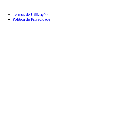
Termos de Utilização
Política de Privacidade
logos_erasmus.jpg
logos_pessoa.jpg
logo_segdigital.jpg
logosem_bullying.jpg
logo
logos_erasmus_eqavet.jpg
garantia_qualidade.jpg