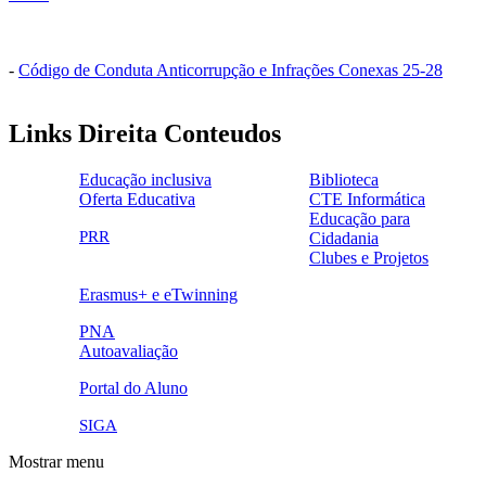
-
Código de Conduta Anticorrupção e Infrações Conexas 25-28
Links Direita Conteudos
Educação inclusiva
Biblioteca
Oferta Educativa
CTE Informática
ensinoinclusivo.png
link1.png
Educação para
oferta_edu.png
cte2.png
PRR
Cidadania
logo_epc_2.png
selo_importancia_estrategica.png
Clubes e Projetos
link5.png
Erasmus+ e eTwinning
ue.png.png
PNA
Autoavaliação
pna.png
eye-42848_640.png
Portal do Aluno
link4.png
SIGA
Mostrar menu