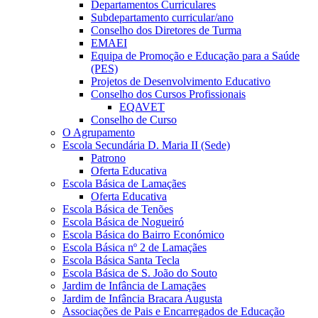
Departamentos Curriculares
Subdepartamento curricular/ano
Conselho dos Diretores de Turma
EMAEI
Equipa de Promoção e Educação para a Saúde
(PES)
Projetos de Desenvolvimento Educativo
Conselho dos Cursos Profissionais
EQAVET
Conselho de Curso
O Agrupamento
Escola Secundária D. Maria II (Sede)
Patrono
Oferta Educativa
Escola Básica de Lamaçães
Oferta Educativa
Escola Básica de Tenões
Escola Básica de Nogueiró
Escola Básica do Bairro Económico
Escola Básica nº 2 de Lamaçães
Escola Básica Santa Tecla
Escola Básica de S. João do Souto
Jardim de Infância de Lamaçães
Jardim de Infância Bracara Augusta
Associações de Pais e Encarregados de Educação