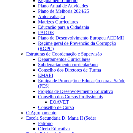
Regulamento Interno
Plano Anual de Atividades
Plano de Melhoria 2024/25
Autoavaliação
Matrizes Curriculares
Educação para a Cidadania
PADDE
Plano de Desenvolvimento Europeu AEDMII
Regime geral de Prevenção da Corrupção
(RGPC)
Estruturas de Coordenação e Supervisão
Departamentos Curriculares
Subdepartamento curricular/ano
Conselho dos Diretores de Turma
EMAEI
Equipa de Promoção e Educação para a Saúde
(PES)
Projetos de Desenvolvimento Educativo
Conselho dos Cursos Profissionais
EQAVET
Conselho de Curso
O Agrupamento
Escola Secundária D. Maria II (Sede)
Patrono
Oferta Educativa