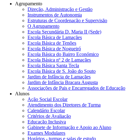
Agrupamento
Direção, Administração e Gestão
Instrumentos de Autonomia
Estruturas de Coordenação e Supervisão
O Agrupamento
Escola Secundária D. Maria II (Sede)
Escola Básica de Lamaçães
Escola Básica de Tenões
Escola Básica de Nogueiró
Escola Básica do Bairro Económico
Escola Básica nº 2 de Lamaçães
Escola Básica Santa Tecla
Escola Básica de S. João do Souto
Jardim de Infância de Lamaçães
Jardim de Infância Bracara Augusta
Associações de Pais e Encarregados de Educação
Alunos
Ação Social Escolar
Atendimento dos Diretores de Turma
Calendário Escolar
Critérios de Avaliação
Educação Inclusiva
Gabinete de Informação e Apoio ao Aluno
Exames Modulares
Horários - turmas e salas de estudo