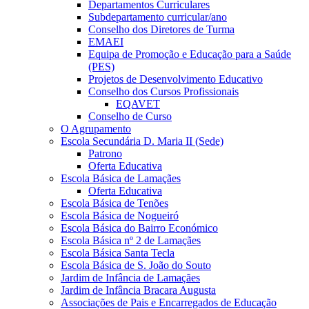
Departamentos Curriculares
Subdepartamento curricular/ano
Conselho dos Diretores de Turma
EMAEI
Equipa de Promoção e Educação para a Saúde
(PES)
Projetos de Desenvolvimento Educativo
Conselho dos Cursos Profissionais
EQAVET
Conselho de Curso
O Agrupamento
Escola Secundária D. Maria II (Sede)
Patrono
Oferta Educativa
Escola Básica de Lamaçães
Oferta Educativa
Escola Básica de Tenões
Escola Básica de Nogueiró
Escola Básica do Bairro Económico
Escola Básica nº 2 de Lamaçães
Escola Básica Santa Tecla
Escola Básica de S. João do Souto
Jardim de Infância de Lamaçães
Jardim de Infância Bracara Augusta
Associações de Pais e Encarregados de Educação