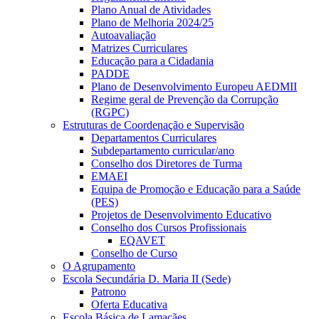
Plano Anual de Atividades
Plano de Melhoria 2024/25
Autoavaliação
Matrizes Curriculares
Educação para a Cidadania
PADDE
Plano de Desenvolvimento Europeu AEDMII
Regime geral de Prevenção da Corrupção
(RGPC)
Estruturas de Coordenação e Supervisão
Departamentos Curriculares
Subdepartamento curricular/ano
Conselho dos Diretores de Turma
EMAEI
Equipa de Promoção e Educação para a Saúde
(PES)
Projetos de Desenvolvimento Educativo
Conselho dos Cursos Profissionais
EQAVET
Conselho de Curso
O Agrupamento
Escola Secundária D. Maria II (Sede)
Patrono
Oferta Educativa
Escola Básica de Lamaçães