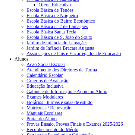
Oferta Educativa
Escola Básica de Tenões
Escola Básica de Nogueiró
Escola Básica do Bairro Económico
Escola Básica nº 2 de Lamaçães
Escola Básica Santa Tecla
Escola Básica de S. João do Souto
Jardim de Infância de Lamaçães
Jardim de Infância Bracara Augusta
Associações de Pais e Encarregados de Educação
Alunos
Ação Social Escolar
Atendimento dos Diretores de Turma
Calendário Escolar
Critérios de Avaliação
Educação Inclusiva
Gabinete de Informação e Apoio ao Aluno
Exames Modulares
Horários - turmas e salas de estudo
Matrículas / Renovação
Manuais Escolares
Portal do Aluno
Provas Ensaio, Provas Finais e Exames 2025/2026
Reconhecimento do Mérito
Serviço de Psicologia e Orientação