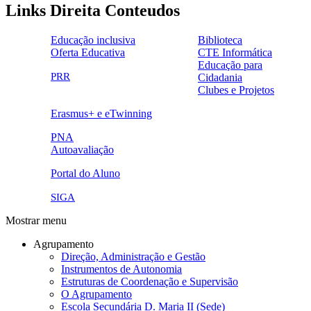
Links Direita Conteudos
Educação inclusiva
Biblioteca
Oferta Educativa
CTE Informática
ensinoinclusivo.png
link1.png
Educação para
oferta_edu.png
cte2.png
PRR
Cidadania
logo_epc_2.png
selo_importancia_estrategica.png
Clubes e Projetos
link5.png
Erasmus+ e eTwinning
ue.png.png
PNA
Autoavaliação
pna.png
eye-42848_640.png
Portal do Aluno
link4.png
SIGA
Mostrar menu
Agrupamento
Direção, Administração e Gestão
Instrumentos de Autonomia
Estruturas de Coordenação e Supervisão
O Agrupamento
Escola Secundária D. Maria II (Sede)