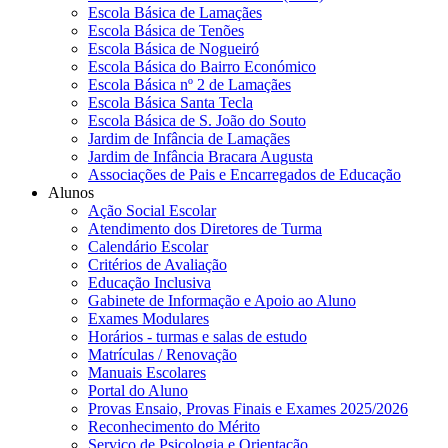
Escola Básica de Lamaçães
Escola Básica de Tenões
Escola Básica de Nogueiró
Escola Básica do Bairro Económico
Escola Básica nº 2 de Lamaçães
Escola Básica Santa Tecla
Escola Básica de S. João do Souto
Jardim de Infância de Lamaçães
Jardim de Infância Bracara Augusta
Associações de Pais e Encarregados de Educação
Alunos
Ação Social Escolar
Atendimento dos Diretores de Turma
Calendário Escolar
Critérios de Avaliação
Educação Inclusiva
Gabinete de Informação e Apoio ao Aluno
Exames Modulares
Horários - turmas e salas de estudo
Matrículas / Renovação
Manuais Escolares
Portal do Aluno
Provas Ensaio, Provas Finais e Exames 2025/2026
Reconhecimento do Mérito
Serviço de Psicologia e Orientação