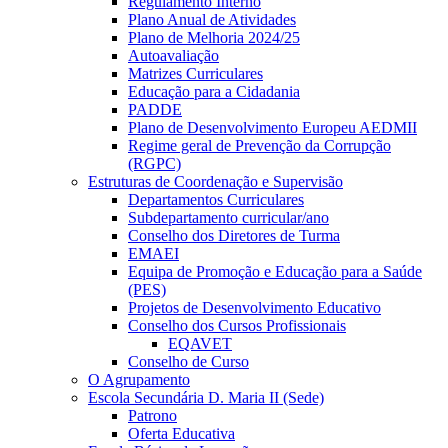
Regulamento Interno
Plano Anual de Atividades
Plano de Melhoria 2024/25
Autoavaliação
Matrizes Curriculares
Educação para a Cidadania
PADDE
Plano de Desenvolvimento Europeu AEDMII
Regime geral de Prevenção da Corrupção
(RGPC)
Estruturas de Coordenação e Supervisão
Departamentos Curriculares
Subdepartamento curricular/ano
Conselho dos Diretores de Turma
EMAEI
Equipa de Promoção e Educação para a Saúde
(PES)
Projetos de Desenvolvimento Educativo
Conselho dos Cursos Profissionais
EQAVET
Conselho de Curso
O Agrupamento
Escola Secundária D. Maria II (Sede)
Patrono
Oferta Educativa