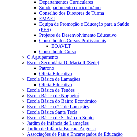
Departamentos Curriculares
Subdepartamento curricular/ano
Conselho dos Diretores de Turma
EMAEI
Equipa de Promoção e Educação para a Saúde
(PES)
Projetos de Desenvolvimento Educativo
Conselho dos Cursos Profissionais
EQAVET
Conselho de Curso
O Agrupamento
Escola Secundária D. Maria II (Sede)
Patrono
Oferta Educativa
Escola Básica de Lamaçães
Oferta Educativa
Escola Básica de Tenões
Escola Básica de Nogueiró
Escola Básica do Bairro Económico
Escola Básica nº 2 de Lamaçães
Escola Básica Santa Tecla
Escola Básica de S. João do Souto
Jardim de Infância de Lamaçães
Jardim de Infância Bracara Augusta
Associações de Pais e Encarregados de Educação