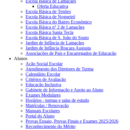
Escola Básica de Lamaçães
Oferta Educativa
Escola Básica de Tenões
Escola Básica de Nogueiró
Escola Básica do Bairro Económico
Escola Básica nº 2 de Lamaçães
Escola Básica Santa Tecla
Escola Básica de S. João do Souto
Jardim de Infância de Lamaçães
Jardim de Infância Bracara Augusta
Associações de Pais e Encarregados de Educação
Alunos
Ação Social Escolar
Atendimento dos Diretores de Turma
Calendário Escolar
Critérios de Avaliação
Educação Inclusiva
Gabinete de Informação e Apoio ao Aluno
Exames Modulares
Horários - turmas e salas de estudo
Matrículas / Renovação
Manuais Escolares
Portal do Aluno
Provas Ensaio, Provas Finais e Exames 2025/2026
Reconhecimento do Mérito