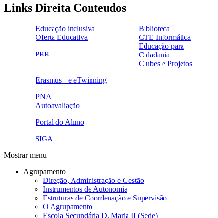
Links Direita Conteudos
Educação inclusiva
Biblioteca
Oferta Educativa
CTE Informática
ensinoinclusivo.png
link1.png
Educação para
oferta_edu.png
cte2.png
PRR
Cidadania
logo_epc_2.png
selo_importancia_estrategica.png
Clubes e Projetos
link5.png
Erasmus+ e eTwinning
ue.png.png
PNA
Autoavaliação
pna.png
eye-42848_640.png
Portal do Aluno
link4.png
SIGA
Mostrar menu
Agrupamento
Direção, Administração e Gestão
Instrumentos de Autonomia
Estruturas de Coordenação e Supervisão
O Agrupamento
Escola Secundária D. Maria II (Sede)