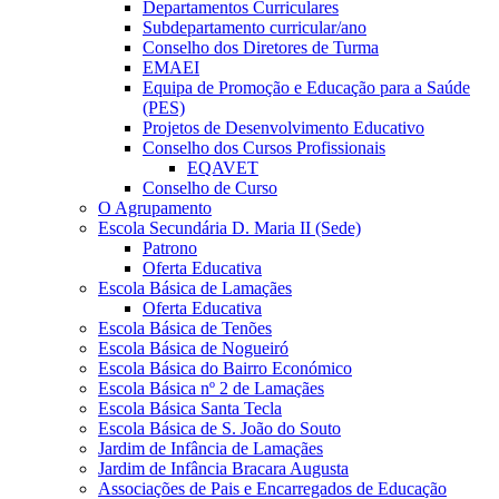
Departamentos Curriculares
Subdepartamento curricular/ano
Conselho dos Diretores de Turma
EMAEI
Equipa de Promoção e Educação para a Saúde
(PES)
Projetos de Desenvolvimento Educativo
Conselho dos Cursos Profissionais
EQAVET
Conselho de Curso
O Agrupamento
Escola Secundária D. Maria II (Sede)
Patrono
Oferta Educativa
Escola Básica de Lamaçães
Oferta Educativa
Escola Básica de Tenões
Escola Básica de Nogueiró
Escola Básica do Bairro Económico
Escola Básica nº 2 de Lamaçães
Escola Básica Santa Tecla
Escola Básica de S. João do Souto
Jardim de Infância de Lamaçães
Jardim de Infância Bracara Augusta
Associações de Pais e Encarregados de Educação