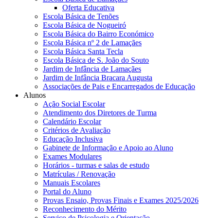
Oferta Educativa
Escola Básica de Tenões
Escola Básica de Nogueiró
Escola Básica do Bairro Económico
Escola Básica nº 2 de Lamaçães
Escola Básica Santa Tecla
Escola Básica de S. João do Souto
Jardim de Infância de Lamaçães
Jardim de Infância Bracara Augusta
Associações de Pais e Encarregados de Educação
Alunos
Ação Social Escolar
Atendimento dos Diretores de Turma
Calendário Escolar
Critérios de Avaliação
Educação Inclusiva
Gabinete de Informação e Apoio ao Aluno
Exames Modulares
Horários - turmas e salas de estudo
Matrículas / Renovação
Manuais Escolares
Portal do Aluno
Provas Ensaio, Provas Finais e Exames 2025/2026
Reconhecimento do Mérito
Serviço de Psicologia e Orientação