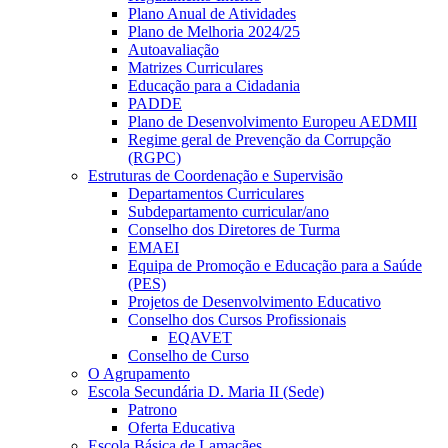
Plano Anual de Atividades
Plano de Melhoria 2024/25
Autoavaliação
Matrizes Curriculares
Educação para a Cidadania
PADDE
Plano de Desenvolvimento Europeu AEDMII
Regime geral de Prevenção da Corrupção
(RGPC)
Estruturas de Coordenação e Supervisão
Departamentos Curriculares
Subdepartamento curricular/ano
Conselho dos Diretores de Turma
EMAEI
Equipa de Promoção e Educação para a Saúde
(PES)
Projetos de Desenvolvimento Educativo
Conselho dos Cursos Profissionais
EQAVET
Conselho de Curso
O Agrupamento
Escola Secundária D. Maria II (Sede)
Patrono
Oferta Educativa
Escola Básica de Lamaçães