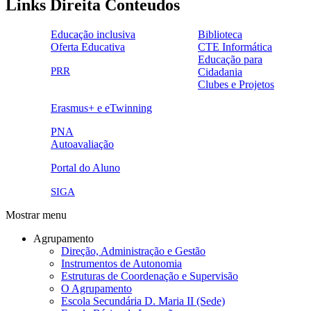
Links Direita Conteudos
Educação inclusiva
Biblioteca
Oferta Educativa
CTE Informática
ensinoinclusivo.png
link1.png
Educação para
oferta_edu.png
cte2.png
PRR
Cidadania
logo_epc_2.png
selo_importancia_estrategica.png
Clubes e Projetos
link5.png
Erasmus+ e eTwinning
ue.png.png
PNA
Autoavaliação
pna.png
eye-42848_640.png
Portal do Aluno
link4.png
SIGA
Mostrar menu
Agrupamento
Direção, Administração e Gestão
Instrumentos de Autonomia
Estruturas de Coordenação e Supervisão
O Agrupamento
Escola Secundária D. Maria II (Sede)