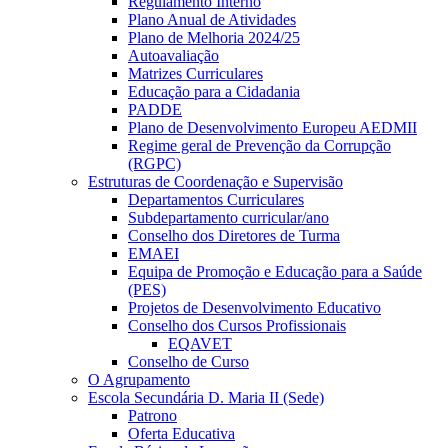
Regulamento Interno
Plano Anual de Atividades
Plano de Melhoria 2024/25
Autoavaliação
Matrizes Curriculares
Educação para a Cidadania
PADDE
Plano de Desenvolvimento Europeu AEDMII
Regime geral de Prevenção da Corrupção
(RGPC)
Estruturas de Coordenação e Supervisão
Departamentos Curriculares
Subdepartamento curricular/ano
Conselho dos Diretores de Turma
EMAEI
Equipa de Promoção e Educação para a Saúde
(PES)
Projetos de Desenvolvimento Educativo
Conselho dos Cursos Profissionais
EQAVET
Conselho de Curso
O Agrupamento
Escola Secundária D. Maria II (Sede)
Patrono
Oferta Educativa