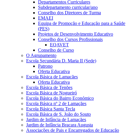
Departamentos Curriculares
Subdepartamento curricular/ano
Conselho dos Diretores de Turma
EMAEI
Equipa de Promoção e Educação para a Saúde
(PES)
Projetos de Desenvolvimento Educativo
Conselho dos Cursos Profissionais
EQAVET
Conselho de Curso
O Agrupamento
Escola Secundária D. Maria II (Sede)
Patrono
Oferta Educativa
Escola Básica de Lamaçães
Oferta Educativa
Escola Básica de Tenões
Escola Básica de Nogueiró
Escola Básica do Bairro Económico
Escola Básica nº 2 de Lamaçães
Escola Básica Santa Tecla
Escola Básica de S. João do Souto
Jardim de Infância de Lamaçães
Jardim de Infância Bracara Augusta
Associações de Pais e Encarregados de Educação