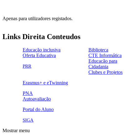
Apenas para utilizadores registados.
Links Direita Conteudos
Educação inclusiva
Biblioteca
Oferta Educativa
CTE Informática
ensinoinclusivo.png
link1.png
Educação para
oferta_edu.png
cte2.png
PRR
Cidadania
logo_epc_2.png
selo_importancia_estrategica.png
Clubes e Projetos
link5.png
Erasmus+ e eTwinning
ue.png.png
PNA
Autoavaliação
pna.png
eye-42848_640.png
Portal do Aluno
link4.png
SIGA
Mostrar menu