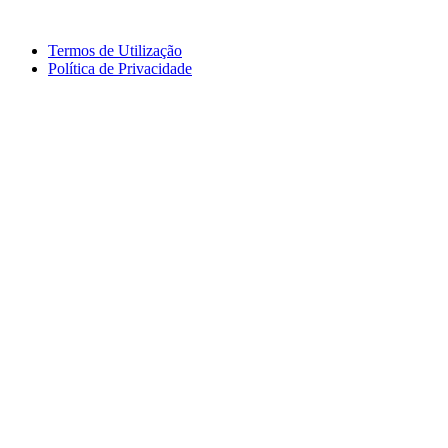
Termos de Utilização
Política de Privacidade
logos_erasmus.jpg
logos_pessoa.jpg
logo_segdigital.jpg
logosem_bullying.jpg
logo
logos_erasmus_eqavet.jpg
garantia_qualidade.jpg