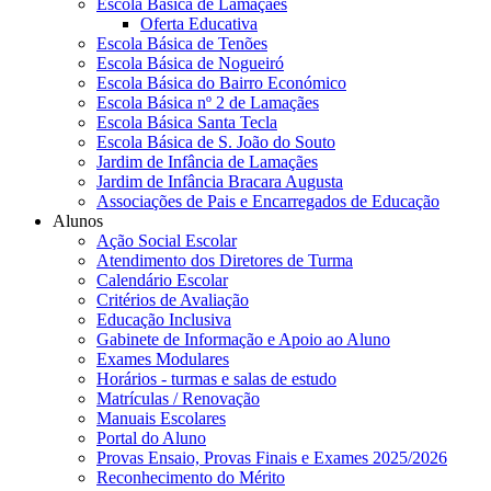
Escola Básica de Lamaçães
Oferta Educativa
Escola Básica de Tenões
Escola Básica de Nogueiró
Escola Básica do Bairro Económico
Escola Básica nº 2 de Lamaçães
Escola Básica Santa Tecla
Escola Básica de S. João do Souto
Jardim de Infância de Lamaçães
Jardim de Infância Bracara Augusta
Associações de Pais e Encarregados de Educação
Alunos
Ação Social Escolar
Atendimento dos Diretores de Turma
Calendário Escolar
Critérios de Avaliação
Educação Inclusiva
Gabinete de Informação e Apoio ao Aluno
Exames Modulares
Horários - turmas e salas de estudo
Matrículas / Renovação
Manuais Escolares
Portal do Aluno
Provas Ensaio, Provas Finais e Exames 2025/2026
Reconhecimento do Mérito